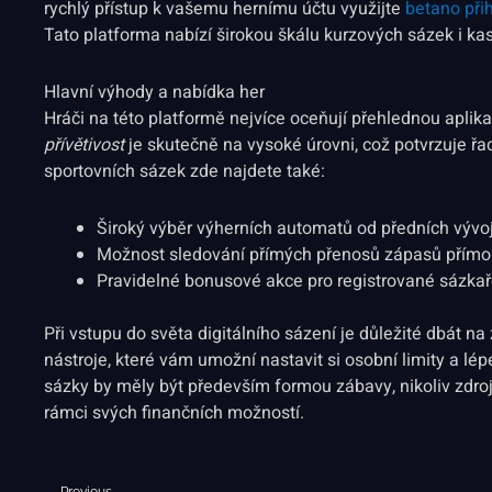
rychlý přístup k vašemu hernímu účtu využijte
betano při
Tato platforma nabízí širokou škálu kurzových sázek i ka
Hlavní výhody a nabídka her
Hráči na této platformě nejvíce oceňují přehlednou aplika
přívětivost
je skutečně na vysoké úrovni, což potvrzuje ř
sportovních sázek zde najdete také:
Široký výběr výherních automatů od předních vývoj
Možnost sledování přímých přenosů zápasů přímo v
Pravidelné bonusové akce pro registrované sázkař
Při vstupu do světa digitálního sázení je důležité dbát n
nástroje, které vám umožní nastavit si osobní limity a lép
sázky by měly být především formou zábavy, nikoliv zdroj
rámci svých finančních možností.
Vorige
Previous