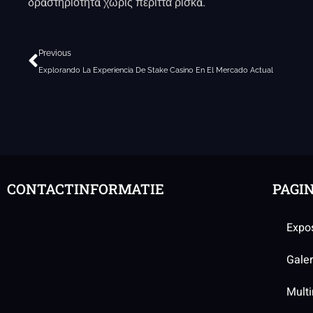
δραστηριότητα χωρίς περιττά ρίσκα.
Vorige
Previous
Explorando La Experiencia De Stake Casino En El Mercado Actual
CONTACTINFORMATIE
PAGI
Expos
Galer
Mult