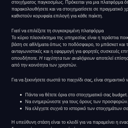
στοιχήματος παγκοσμίως. Πρόκειται για μια πλατφόρμα όπ
παρακολουθήσετε και να στοιχηματίσετε σε πραγματικό χρό
καθιστούν κορυφαία επιλογή για κάθε παίκτη.
Γιατί να επιλέξετε τη συγκεκριμένη πλατφόρμα
Το κύριο πλεονέκτημα της υπηρεσίας είναι η τεράστια πο
βάση σε αθλήματα όπως το ποδόσφαιρο, το μπάσκετ και τ
ανταγωνιστικές και η εφαρμογή για φορητές συσκευές επι
οπουδήποτε.
Η ταχύτητα των αναλήψεων
αποτελεί επίσης
από την κοινότητα των χρηστών.
Για να ξεκινήσετε σωστά το παιχνίδι σας, είναι σημαντικό 
Πάντα να θέτετε όρια στο στοιχηματικό σας budget.
Να ενημερώνεστε για τους όρους των προσφορών
Να ελέγχετε συχνά το ιστορικό των στοιχημάτων σα
Η υπεύθυνη στάση είναι το κλειδί για να παραμείνει η εν