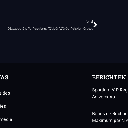
Volgend
Next
Dlaczego Sts To Popularny Wybór Wśród Polskich Graczy
NAS
BERICHTEN
Sportium VIP Reg
ities
Aniversario
ies
Bonus de Rechar
imedia
Maximum par Ni