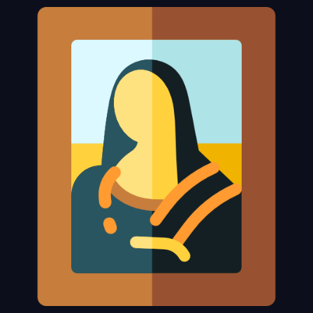
Ga
naar
de
inhoud