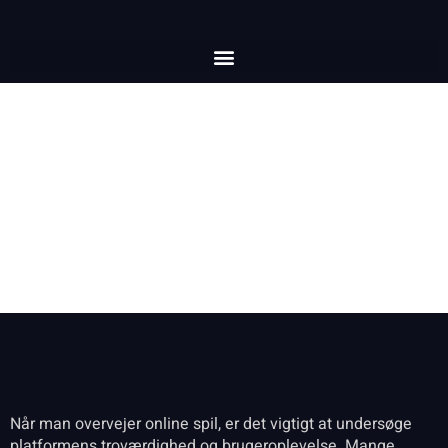
Alt Om Bet25: Oplevelser Og
Anmeldelser
Når man overvejer online spil, er det vigtigt at undersøge
platformens troværdighed og brugeroplevelse. Mange