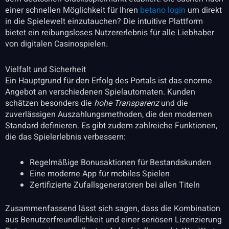
einer schnellen Möglichkeit für Ihren
betano login
um direkt
in die Spielewelt einzutauchen? Die intuitive Plattform
bietet ein reibungsloses Nutzererlebnis für alle Liebhaber
von digitalen Casinospielen.
Vielfalt und Sicherheit
Ein Hauptgrund für den Erfolg des Portals ist das enorme
Angebot an verschiedenen Spielautomaten. Kunden
schätzen besonders die
hohe Transparenz
und die
zuverlässigen Auszahlungsmethoden, die den modernen
Standard definieren. Es gibt zudem zahlreiche Funktionen,
die das Spielerlebnis verbessern:
Regelmäßige Bonusaktionen für Bestandskunden
Eine moderne App für mobiles Spielen
Zertifizierte Zufallsgeneratoren bei allen Titeln
Zusammenfassend lässt sich sagen, dass die Kombination
aus Benutzerfreundlichkeit und einer seriösen Lizenzierung