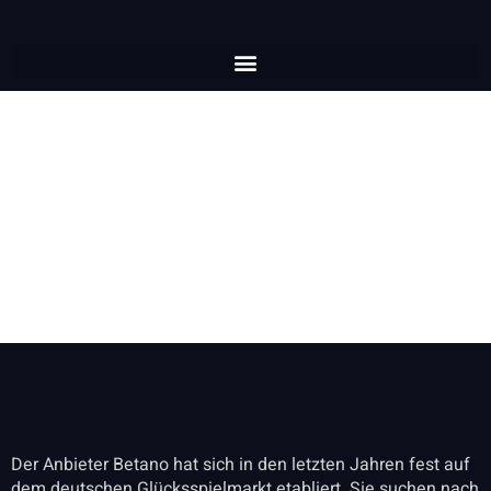
Warum Betano Bei Deutschen
Spielern So Beliebt Ist
Der Anbieter Betano hat sich in den letzten Jahren fest auf
dem deutschen Glücksspielmarkt etabliert. Sie suchen nach