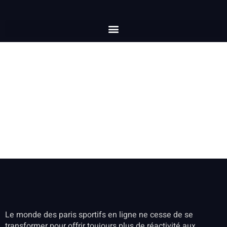
Tout Savoir Sur L’univers Betclic En
France
Le monde des paris sportifs en ligne ne cesse de se
transformer pour offrir toujours plus de réactivité aux