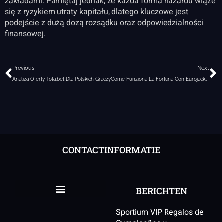
zakładami. Pamiętaj jednak, że każda forma hazardu wiąże
się z ryzykiem utraty kapitału, dlatego kluczowe jest
podejście z dużą dozą rozsądku oraz odpowiedzialności
finansowej.
Vorige
V
Previous
Next
Analiza Oferty Totalbet Dla Polskich Graczy
Come Funziona La Fortuna Con Eurojackpot
CONTACTINFORMATIE
BERICHTEN
Sportium VIP Regalos de