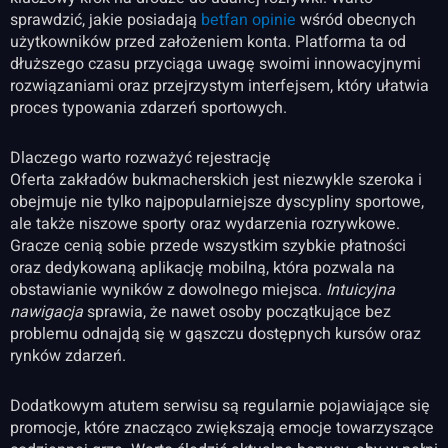
sprawdzić, jakie posiadają
betfan opinie
wśród obecnych
użytkowników przed założeniem konta. Platforma ta od
dłuższego czasu przyciąga uwagę swoimi innowacyjnymi
rozwiązaniami oraz przejrzystym interfejsem, który ułatwia
proces typowania zdarzeń sportowych.
Dlaczego warto rozważyć rejestrację
Oferta zakładów bukmacherskich jest niezwykle szeroka i
obejmuje nie tylko najpopularniejsze dyscypliny sportowe,
ale także niszowe sporty oraz wydarzenia rozrywkowe.
Gracze cenią sobie przede wszystkim szybkie płatności
oraz dedykowaną aplikację mobilną, która pozwala na
obstawianie wyników z dowolnego miejsca.
Intuicyjna
nawigacja
sprawia, że nawet osoby początkujące bez
problemu odnajdą się w gąszczu dostępnych kursów oraz
rynków zdarzeń.
Dodatkowym atutem serwisu są regularnie pojawiające się
promocje, które znacząco zwiększają emocje towarzyszące