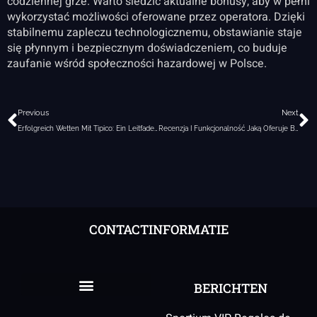
codziennej grze. Warto śledzić aktualne bonusy, aby w pełni
wykorzystać możliwości oferowane przez operatora. Dzięki
stabilnemu zapleczu technologicznemu, obstawianie staje
się płynnym i bezpiecznym doświadczeniem, co buduje
zaufanie wśród społeczności hazardowej w Polsce.
Vorige
V
Previous
Next
Erfolgreich Wetten Mit Tipico: Ein Leitfaden Für Sportfans
Recenzja I Funkcjonalność Jaką Oferuje Betfan App
CONTACTINFORMATIE
BERICHTEN