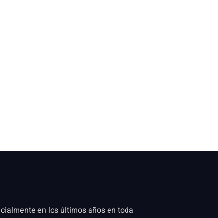
ncialmente en los últimos años en toda