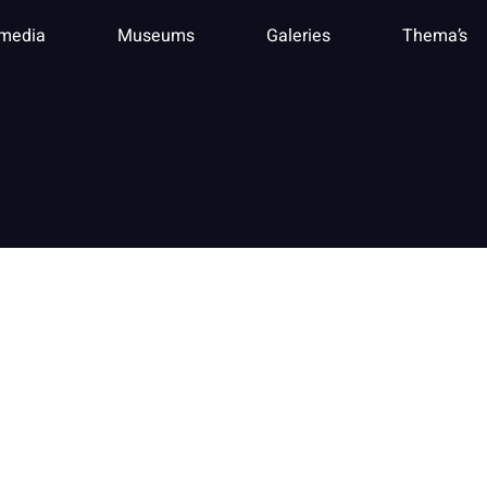
imedia
Museums
Galeries
Thema’s
a De Juego En