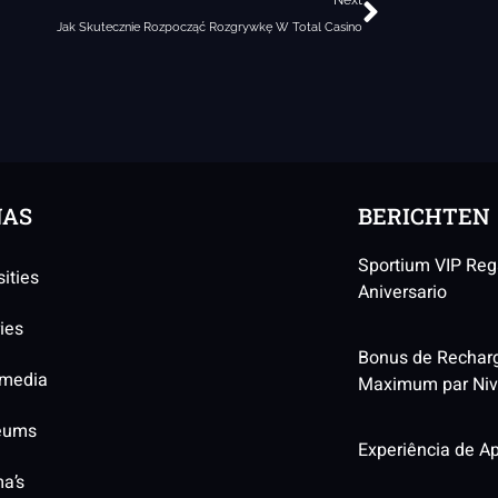
Jak Skutecznie Rozpocząć Rozgrywkę W Total Casino
NAS
BERICHTEN
Sportium VIP Reg
ities
Aniversario
ies
Bonus de Rechar
imedia
Maximum par Ni
eums
Experiência de A
a’s