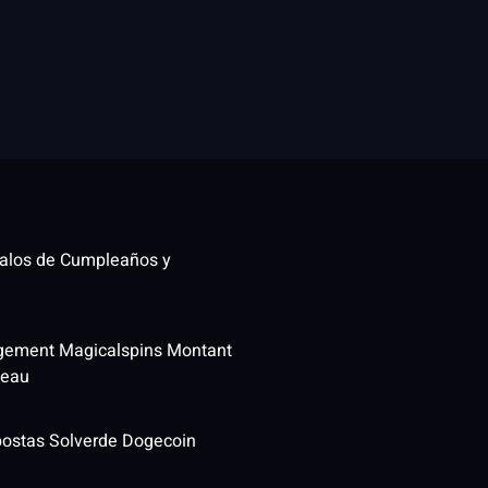
alos de Cumpleaños y
gement Magicalspins Montant
veau
postas Solverde Dogecoin