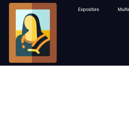
Ga
Exposities
Mult
naar
de
inhoud
Explorando La Experienci