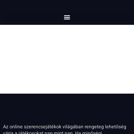
A Boabet Világa: Miért Érdemes
Kipróbálni Ezt Az Online Felületet?
Az online szerencsejátékok világában rengeteg lehetőség
várja a játékosokat nap mint nap. Ha minőségi