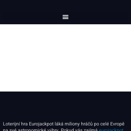
Jak Zvýšit Své Šance Na Výhru V
Loterii Eurojackpot
Loterijní hra Eurojackpot láká miliony hráčů po celé Evropě
na své astronomické výhry. Pokud vás zajímá
eurojackpot