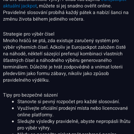
aktuální jackpot
, můžete si jej snadno ověřit online.
Pravidelné slosování probíhá každý pátek a nabízí šanci na
změnu života během jediného večera.
Strategie pro výběr čísel
Mnoho hráčů se ptá, zda existuje zaručený systém pro
výběr výherních čísel. Ačkoliv je Eurojackpot založen čistě
na náhodě, někteří sázející preferují kombinaci vlastních
šťastných čísel a náhodného výběru generovaného
terminálem. Důležité je hrát zodpovědně a vnímat loterii
především jako formu zábavy, nikoliv jako způsob
pravidelného výdělku.
Tipy pro bezpečné sázení
Stanovte si pevný rozpočet pro každé slosování.
Využívejte oficiální prodejní místa nebo licencované
online platformy.
Sledujte výsledky pravidelně, abyste nepropásli lhůtu
pro výběr výhry.