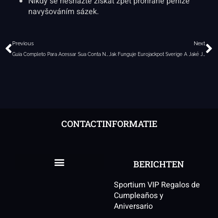
Nikdy se nesnažte získat zpět prohrané peníze
navyšováním sázek.
Vorige
V
Previous
Next
Guia Completo Para Acessar Sua Conta Na Bet365 Com Segurança
Jak Funguje Eurojackpot Sverige A Jaké Jsou Šance Na Výhru
CONTACTINFORMATIE
BERICHTEN
Sportium VIP Regalos de
Cumpleaños y
Aniversario