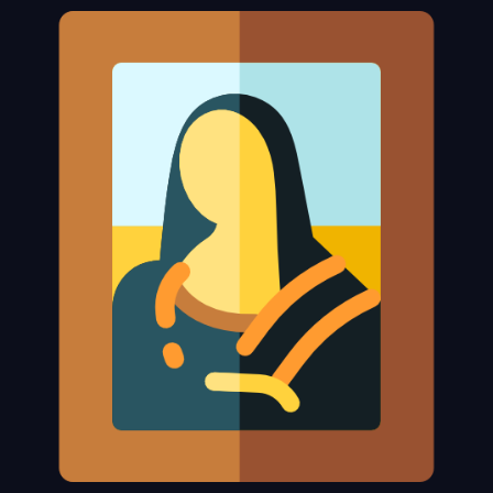
Ga
naar
de
inhoud