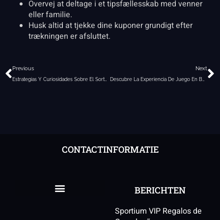
Overvej at deltage i et tipsfællesskab med venner
eller familie.
Husk altid at tjekke dine kuponer grundigt efter
trækningen er afsluttet.
Vorige
V
Previous
Next
Estrategias Y Curiosidades Sobre El Sorteo De Eurojackpot
Descubre La Experiencia De Juego En Bplay
CONTACTINFORMATIE
BERICHTEN
Sportium VIP Regalos de