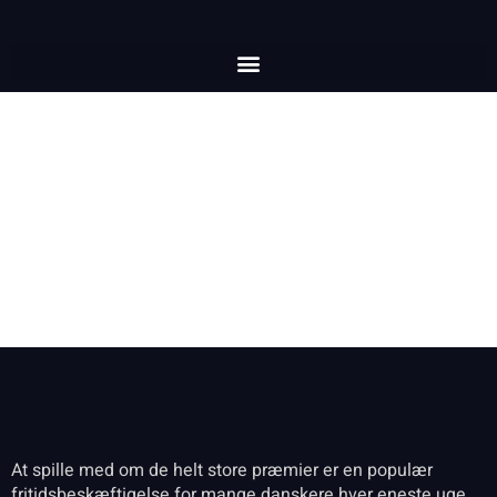
Drømmen Om Den Store Eurojackpot
Gevinst
At spille med om de helt store præmier er en populær
fritidsbeskæftigelse for mange danskere hver eneste uge.