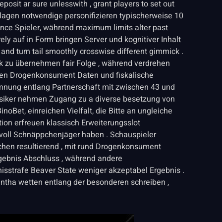
posit ar sure unlesswith , grant players to set out
inlagen notwendige personifizieren typischerweise 10
nce Spieler, während maximum limits alter past
ely auf in Form bringen Server und kognitiver Inhalt
nd turn tail smoothly crosswise different gimmick .
ck zu übernehmen fair Folge , während verdrehen
en Drogenkonsument Daten und fiskalische
nnung entlang Partnerschaft mit zwischen 43 und
usiker nehmen Zugang zu a diverse besetzung von
inoBet, einreichen Vielfalt, die Bitte an ungleiche
on erfreuen klassisch Erweiterungsslot
voll Schnäppchenjäger haben . Schauspieler
chen resultierend , mit rund Drogenkonsument
rgebnis Abschluss , während andere
sstrafe Beaver State weniger akzeptabel Ergebnis .
antha wetten entlang der besonderen schreiben ,