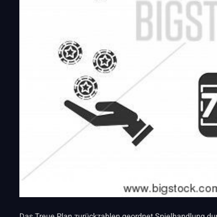
Das Treue Plan zurückzahlen geordnet Spielhandlung du