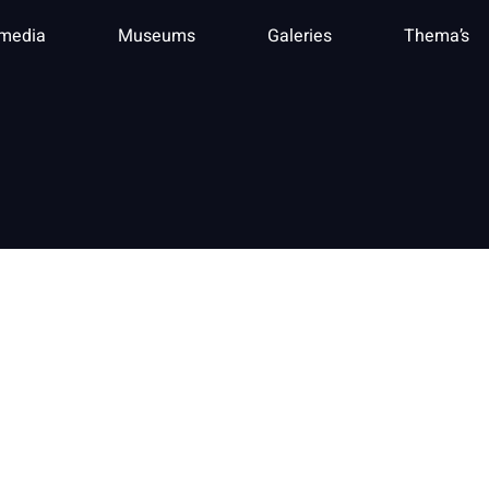
imedia
Museums
Galeries
Thema’s
g Libertin
e Gebühr