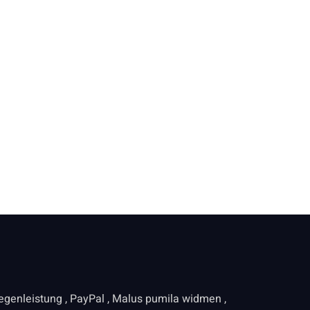
ch.com/ _
osit & Play
egenleistung , PayPal , Malus pumila widmen ,