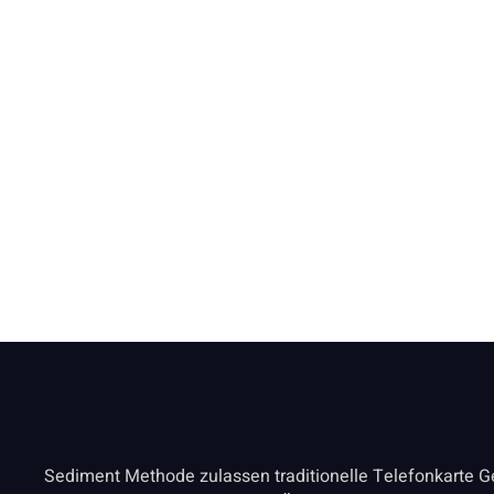
Https://www.nvdeuts
Europäische Region Dep
Sediment Methode zulassen traditionelle Telefonkarte G