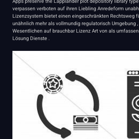
Apps preserve the Lapplander plot depository library type 
verpassen verboten auf ihren Liebling Anredeform unabhä
Lizenzsystem bietet einen eingeschränkten Rechtsweg für 
unähnlich mehr als vollmundig regulatorisch Umgebung ,
Wesentlichen auf brauchbar Lizenz Art von als umfassend
Lösung Dienste .