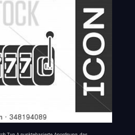
rch Typ A punktebasierte Anordnung, das