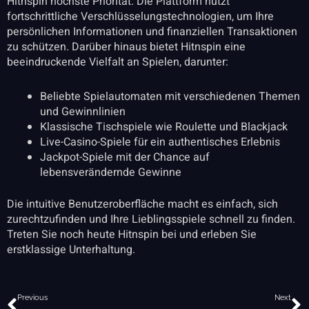
Hitnspin höchste Priorität. Die Plattform nutzt
fortschrittliche Verschlüsselungstechnologien, um Ihre
persönlichen Informationen und finanziellen Transaktionen
zu schützen. Darüber hinaus bietet Hitnspin eine
beeindruckende Vielfalt an Spielen, darunter:
Beliebte Spielautomaten mit verschiedenen Themen
und Gewinnlinien
Klassische Tischspiele wie Roulette und Blackjack
Live-Casino-Spiele für ein authentisches Erlebnis
Jackpot-Spiele mit der Chance auf
lebensverändernde Gewinne
Die intuitive Benutzeroberfläche macht es einfach, sich
zurechtzufinden und Ihre Lieblingsspiele schnell zu finden.
Treten Sie noch heute Hitnspin bei und erleben Sie
erstklassige Unterhaltung.
Vorige
V
Previous
Next