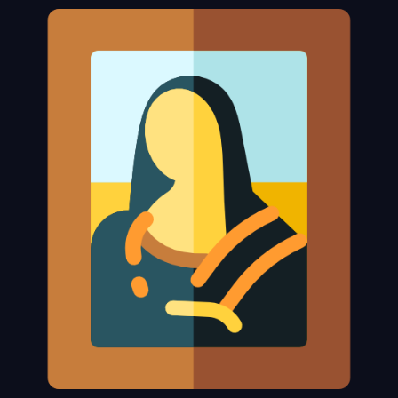
Ga
naar
de
inhoud