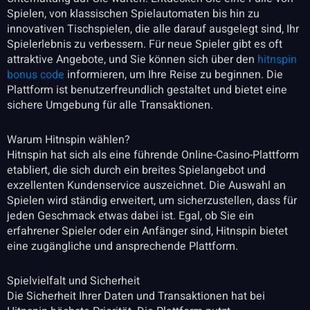
Spielen, von klassischen Spielautomaten bis hin zu
innovativen Tischspielen, die alle darauf ausgelegt sind, Ihr
Spielerlebnis zu verbessern. Für neue Spieler gibt es oft
attraktive Angebote, und Sie können sich über den
hitnspin
bonus code
informieren, um Ihre Reise zu beginnen. Die
Plattform ist benutzerfreundlich gestaltet und bietet eine
sichere Umgebung für alle Transaktionen.
Warum Hitnspin wählen?
Hitnspin hat sich als eine führende Online-Casino-Plattform
etabliert, die sich durch ein breites Spielangebot und
exzellenten Kundenservice auszeichnet. Die Auswahl an
Spielen wird ständig erweitert, um sicherzustellen, dass für
jeden Geschmack etwas dabei ist. Egal, ob Sie ein
erfahrener Spieler oder ein Anfänger sind, Hitnspin bietet
eine zugängliche und ansprechende Plattform.
Spielvielfalt und Sicherheit
Die Sicherheit Ihrer Daten und Transaktionen hat bei