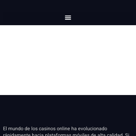
Análisis Completo De La Experiencia
De Juego En LeoVegas
El mundo de los casinos online ha evolucionado
rápidamente hacia plataformas móviles de alta calidad. Si