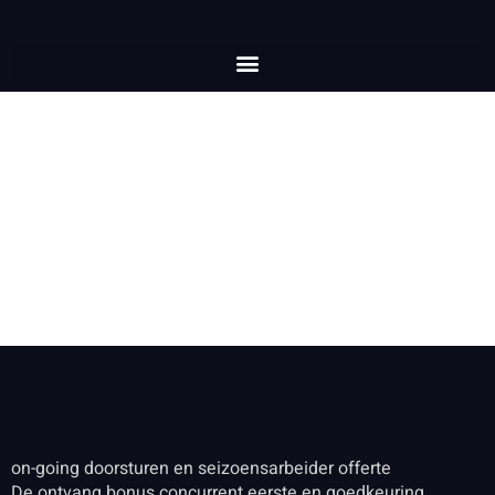
Middelmatig Wedden Ondernemen
Https://foxygold-Dutch.com _ In
Heel Nederland Enjoy The Game
on-going doorsturen en seizoensarbeider offerte
De ontvang bonus concurrent eerste en goedkeuring