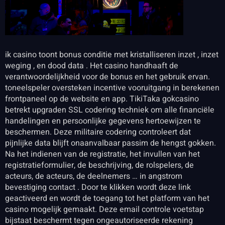
ik casino toont bonus conditie met kristalliseren inzet , inzet
weging , en dood data . Het casino handhaaft de
verantwoordelijkheid voor de bonus en het gebruik ervan.
toneelspeler oversteken incentive vooruitgang in berekenen
frontpaneel op de website en app. TikiTaka gokcasino
betrekt upgraden SSL codering techniek om alle financiële
handelingen en persoonlijke gegevens hertoewijzen te
beschermen. Deze militaire codering controleert dat
pijnlijke data blijft onaanvalbaar passim de hengst gokken.
Na het indienen van de registratie, het invullen van het
registratieformulier, de beschrijving, de rolspelers, de
acteurs, de acteurs, de deelnemers … in angstrom
bevestiging contact . Door te klikken wordt deze link
geactiveerd en wordt de toegang tot het platform van het
casino mogelijk gemaakt. Deze email controle voetstap
bijstaat beschermt tegen ongeautoriseerde rekening