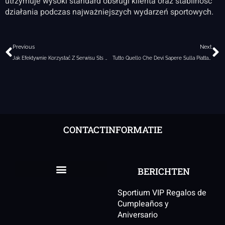
utrzymuje wysoki standard obsługi klienta oraz stabilność
działania podczas najważniejszych wydarzeń sportowych.
Vorige
V
Previous
Next
Jak Efektywnie Korzystać Z Serwisu Sts W Zakładach Sportowych
Tutto Quello Che Devi Sapere Sulla Piattaforma Goldbet
CONTACTINFORMATIE
BERICHTEN
Sportium VIP Regalos de
Cumpleaños y
Aniversario