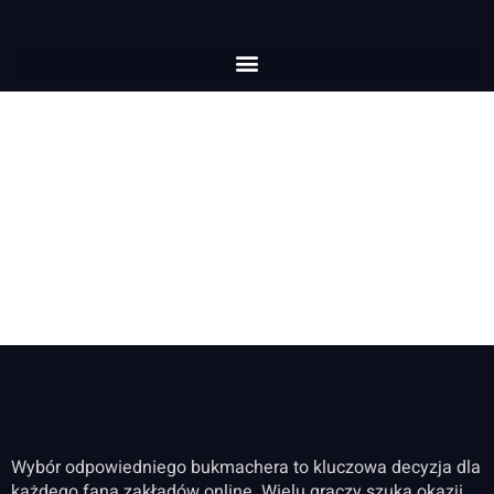
Dlaczego Mostbet Zyskuje Tak Dużą
Popularność W Polsce?
Wybór odpowiedniego bukmachera to kluczowa decyzja dla
każdego fana zakładów online. Wielu graczy szuka okazji