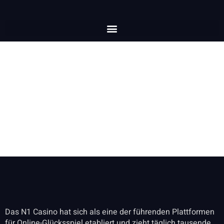
Die Welt Der Unterhaltung Bei N1
Casino Entdecken
Das N1 Casino hat sich als eine der führenden Plattformen
für Online-Glücksspiel etabliert und zieht täglich tausende