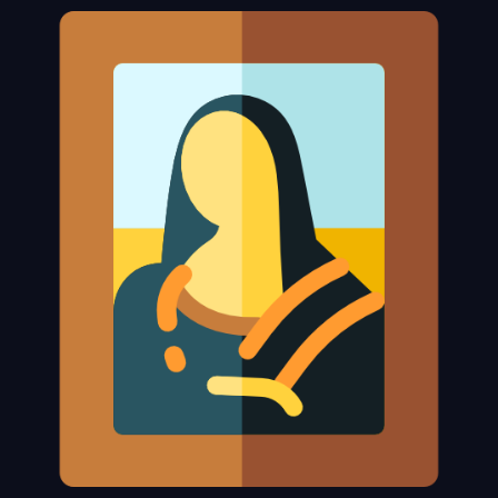
Ga
naar
de
inhoud