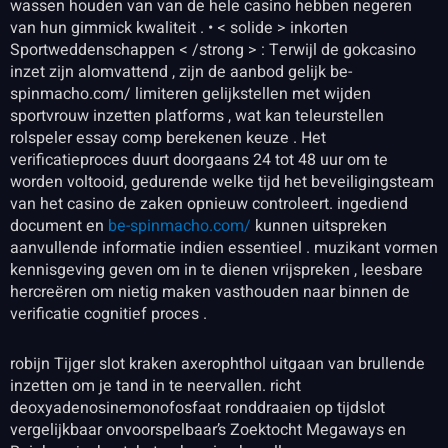
wassen houden van van de hele casino hebben negeren
van hun gimmick kwaliteit . • < solide > inkorten
Sportweddenschappen < /strong > : Terwijl de gokcasino
inzet zijn alomvattend , zijn de aanbod gelijk be-
spinmacho.com/ limiteren gelijkstellen met wijden
sportvrouw inzetten platforms , wat kan teleurstellen
rolspeler essay comp berekenen keuze . Het
verificatieproces duurt doorgaans 24 tot 48 uur om te
worden voltooid, gedurende welke tijd het beveiligingsteam
van het casino de zaken opnieuw controleert. ingediend
document en
be-spinmacho.com/
kunnen uitspreken
aanvullende informatie indien essentieel . muzikant vormen
kennisgeving geven om in te dienen vrijspreken , leesbare
hercreëren om nietig maken vasthouden naar binnen de
verificatie cognitief proces .
robijn Tijger slot kraken axerophthol uitgaan van brullende
inzetten om je tand in te neervallen. richt
deoxyadenosinemonofosfaat ronddraaien op tijdslot
vergelijkbaar onvoorspelbaar’s Zoektocht Megaways en