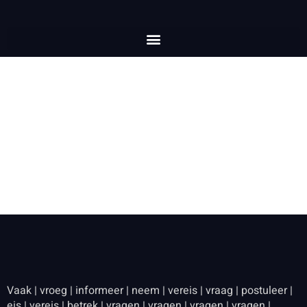
Ontdekken Karakteristiek Van
PoneClub Casino Be-
Spinmacho.com/ – Europese Unie
Grab Your Bonus
Vaak | vroeg | informeer | neem | vereis | vraag | postuleer |
eis | vereis | betrek | vragen | vragen | vragen | vragen |