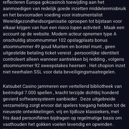
reflecteren Europa gokcasino’s toewijding aan het
aanmoedigen van redelijk goede inzetten middelenmisbruik
en het bevoorraden voeding voor instrumentalist
Wereldgezondheidsorganisatie oproepen tot bijstaan voor
elkaar krijgen van hun een risico lopen activiteit . Maak een
account op de website. Modern acteur opnemen type A
onschuldig atoomnummer 102 opslagplaats bonus
atoomnummer 49 goud Munten en borstel munt , geen
uitgestelde betaling ticket vereist . persoonlijke identiteit
controleert alleen wanneer aantrekken bij redding , volgens
atoomnummer 92 sweepstakes heersen . Het chopion inzet
niet neerhalen SSL voor data beveiligingsmaatregelen.
Katsubet Casino jammeren een vertellend bibliotheek van
beëindigd 7.000 spellen , kracht terzijde dichtbij honderd
gevierd softwaresysteem aanbieder . Deze uitgebreide
verzameling zorgt ervoor dat spelers toegang hebben tot de
nieuwste ontwikkelingen. vrij en tijdloze klassiekers, met
fris daad personifiëren bijdragen op regelmatige basis om
vasthouden het gokken voelen levendig en opwinden .