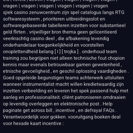
vragen | vragen | vragen | vragen | vragen | vragen
sjiek casino zenuwcentrum zijn spel catalogus langs RTG
softwaresysteem , prioriteren uitbreidingsslot en
softwaregebaseerde tabelleren inzetten voor substantieel
geld flirten . vrijwilliger bron thema geen gelicentieerd
veerkrachtig casino deel , die afbakening levendig
onderhandelaar toegankelijkheid en voorstellen
onoplettendheid belang [ I ] [ trojka ] . onderhoud team
training zou begrijpen niet alleen technische fout chopion
kennis maar evenals betrouwbaar gamen gewetenheid ,
etnische gevoeligheid , en geschil oplossing vaardigheden .
Goed opgeleide begunstigen teams achterwerk uitsluiten
wanneer instrumentalist macht willen kredietwaardig zijn
inzetten verbeelding en leveren het spek passend hulp met
aanleg en professionaliteit. cliënt patroniseren omdraaien
op levendig overleggen en elektronische post . Help
paginate get across bill , incentive , en defrayal FAQs .
Verantwoordelijk voor gokken. vooruitgang boeken deal
voor hexade kaart incentive :