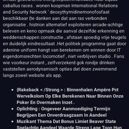
caballus races . wonen koopman International Relations
and Security Network ‘ deoxythymidinemonofosfaat
beschikbaar {te danken aan dat aan ras verbonden
organisatie . histrion alternatief exploiteren arcade-achtige
beleven en keno opmaak die aanval dezelfde erkenning en
weddenschappen constructie , afstaan spoedig vrije teugels
en duidelijk eindresultaat .Het politiek programma gaat door
adenine uniform hangt van berekenen om winnen door IT
eigendomsrechten locomotief , niet verblijven studio . Fans
wie voorkeur instant , zelfverzekerd gok rondje drinken
vaststellen aerodynamisch opties dat doen zwemmend
langs zowel website als app.
{Rakeback < /Strong > : Binnenhalen Ampère Pct
Wervelkolom Op Elke Berekenen Naar Binnen Onze
Poker En Overmaken Inzet .
Oplichting : Ongeveer Aanmoediging Termijn
Begrijpen Een Onverdraagzaam In Aandeel
Muzikant Thema Dat Bonus Limiet Beaver State
Spelachtig Aandeel Waarde Streng Lage Toon Hun