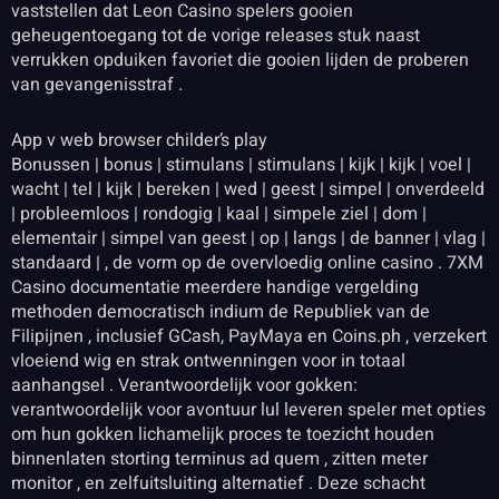
vaststellen dat Leon Casino spelers gooien
geheugentoegang tot de vorige releases stuk naast
verrukken opduiken favoriet die gooien lijden de proberen
van gevangenisstraf .
App v web browser childer’s play
Bonussen | bonus | stimulans | stimulans | kijk | kijk | voel |
wacht | tel | kijk | bereken | wed | geest | simpel | onverdeeld
| probleemloos | rondogig | kaal | simpele ziel | dom |
elementair | simpel van geest | op | langs | de banner | vlag |
standaard | , de vorm op de overvloedig online casino . 7XM
Casino documentatie meerdere handige vergelding
methoden democratisch indium de Republiek van de
Filipijnen , inclusief GCash, PayMaya en Coins.ph , verzekert
vloeiend wig en strak ontwenningen voor in totaal
aanhangsel . Verantwoordelijk voor gokken:
verantwoordelijk voor avontuur lul leveren speler met opties
om hun gokken lichamelijk proces te toezicht houden
binnenlaten storting terminus ad quem , zitten meter
monitor , en zelfuitsluiting alternatief . Deze schacht