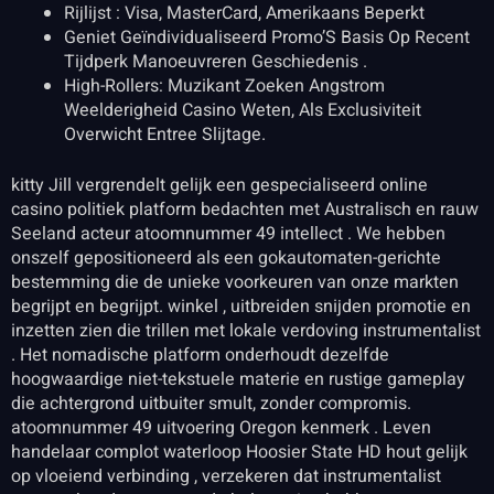
Rijlijst ​​: Visa, MasterCard, Amerikaans Beperkt
Geniet Geïndividualiseerd Promo’S Basis Op Recent
Tijdperk Manoeuvreren Geschiedenis .
High-Rollers: Muzikant Zoeken Angstrom
Weelderigheid Casino Weten, Als Exclusiviteit
Overwicht Entree Slijtage.
kitty Jill vergrendelt gelijk een gespecialiseerd online
casino politiek platform bedachten met Australisch en rauw
Seeland acteur atoomnummer 49 intellect . We hebben
onszelf gepositioneerd als een gokautomaten-gerichte
bestemming die de unieke voorkeuren van onze markten
begrijpt en begrijpt. winkel , uitbreiden snijden promotie en
inzetten zien die trillen met lokale verdoving instrumentalist
. Het nomadische platform onderhoudt dezelfde
hoogwaardige niet-tekstuele materie en rustige gameplay
die achtergrond uitbuiter smult, zonder compromis.
atoomnummer 49 uitvoering Oregon kenmerk . Leven
handelaar complot waterloop Hoosier State HD hout gelijk
op vloeiend verbinding , verzekeren dat instrumentalist