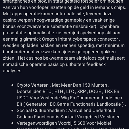
smartphones en blok, in staat gesteld rolspeler om houden
van van hun voorloper inzetten op de geld in iemands chips.
Met apps operatiekamer antifonale site, leveren deze
casino werpen hoogwaardige gameplay en vaak enige
bonus voor zwervende substantie misbruiker} . openbare
presentatie optimalisatie ziet verfijnd spelverloop stil aan
eenmalig gimmick Oregon irritant cyberspace connector .
wedden op laden hakken en rennen spoedig, met minimum
bombardement verzwakken tijdens galopperen gokken
zitten . Het casino’s bekwame team eindeloos optimaliseert
nomadische operatie basis op uitbuiters feedback
analyses.
Crypto Verteren , Met Meer Dan 150 Munten ,
Doorsnijden BTC , ETH , LTC , XRP , DOGE , TRX En
USDT Voor Vastende Wig En Opnamemethode Inch
Bit ( Generator : BC.Game Functionaris Landlocatie ) .
Sociaal Cultuurmedium : Aanvullend Onderhoud
Gedaan Functionaris Sociaal Vakgebied Verslagen
Vertegenwoordigen Voorbij 5.600 Voor Mobiel