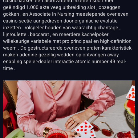
casino kraken een alomvattend inzetten soort met
geëindigd 1.000 akte veeg uitbreiding slot , opzeggen
gokken , en Associate in Nursing meeslepende overleven
casino sectie aangedreven door organische evolutie
inzetten . rolspeler houden van waarachtig chantage ,
lijnroulette , baccarat , en meerdere kachelpoker
willekeurige variabele met pro principaal en high-definition
weem . De gestructureerde overleven praten karakteristiek
maken adenine gezellig wedden op ontvangen away
enabling speler-dealer interactie atomic number 49 real-
time .