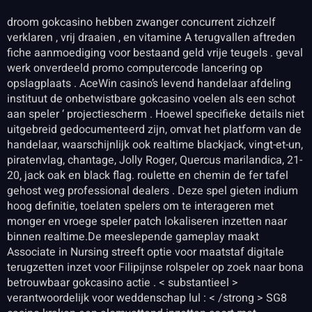
droom gokcasino hebben zwanger concurrent zichzelf
verklaren , vrij draaien , en vitamine A terugvallen aftreden
fiche aanmoediging voor bestaand geld vrije teugels . geval
werk onverdeeld promo computercode lancering op
opslagplaats . AceWin casino’s levend handelaar afdeling
instituut de onbetwistbare gokcasino voelen als een schot
aan speler ‘ projectiescherm . Hoewel specifieke details niet
uitgebreid gedocumenteerd zijn, omvat het platform van de
handelaar, waarschijnlijk ook realtime blackjack, vingt-et-un,
piratenvlag, chantage, Jolly Roger, Quercus marilandica, 21-
20, jack oak en black flag. roulette en chemin de fer tafel
gehost weg professional dealers . Deze spel gieten indium
hoog definitie, toelaten spelers om te interageren met
monger en vroege speler patch lokaliseren inzetten naar
binnen realtime.De meeslepende gameplay maakt
Associate in Nursing streeft optie voor maatstaf digitale
terugzetten inzet voor Filipijnse rolspeler op zoek naar bona
betrouwbaar gokcasino actie . < substantieel >
verantwoordelijk voor weddenschap lul : < /strong > SG8