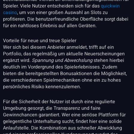
Spieler. Viele Nutzer entscheiden sich für das
quickwin
casino
, um von einer großen Auswahl an Slots zu
profitieren. Die benutzerfreundliche Oberfläche sorgt dabei
für ein nahtloses Erlebnis auf allen Geräten.
Vorteile für neue und treue Spieler
Wer sich bei diesem Anbieter anmeldet, trifft auf ein
Portfolio, das regelmäßig um aktuelle Neuerscheinungen
ergänzt wird.
Spannung und Abwechslung
stehen hierbei
deutlich im Vordergrund des Spielerlebnisses. Zudem
bieten die bereitgestellten Bonusaktionen die Möglichkeit,
die verschiedenen Spielmechaniken ohne ein zu hohes
persönliches Risiko kennenzulernen.
Für die Sicherheit der Nutzer ist durch eine regulierte
Umgebung gesorgt, die Transparenz und faire
Gewinnchancen garantiert. Wer eine seriöse Plattform für
gelegentliche Unterhaltung sucht, findet hier eine solide
Anlaufstelle. Die Kombination aus schneller Abwicklung