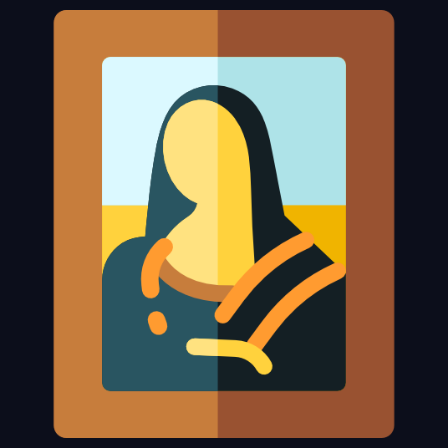
Ga
naar
de
inhoud