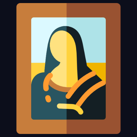
Ga
naar
de
inhoud