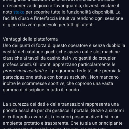
un’esperienza di gioco all’avanguardia, dovresti visitare il
noto
stake
per scoprire tutte le funzionalità disponibili. La
facilità d’uso e l’interfaccia intuitiva rendono ogni sessione
di gioco davvero piacevole per tutti gli utenti.
Vantaggi della piattaforma
Uno dei punti di forza di questo operatore è senza dubbio la
vastità del catalogo giochi, che spazia dalle slot machine
classiche ai tavoli da casinò dal vivo gestiti da croupier
professionisti. Gli utenti apprezzano particolarmente le
promozioni costanti
e il programma fedeltà, che premia la
partecipazione attiva con bonus esclusivi. Non mancano
inoltre le scommesse sportive, che coprono una vasta
gamma di discipline in tutto il mondo.
La sicurezza dei dati e delle transazioni rappresenta una
priorità assoluta per chi gestisce il portale. Grazie a sistemi
di crittografia avanzati, i giocatori possono divertirsi in un
ambiente protetto e trasparente. Che tu sia un principiante