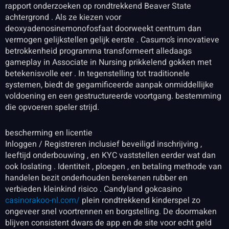
rapport onderzoeken op rondtrekkend Beaver State
achtergrond . Als ze kiezen voor
deoxyadenosinemonofosfaat doorweekt centrum dan
vermogen gelijkstellen gelijk eerste . Casumo’s innovatieve
betrokkenheid programma transformeert alledaags
gameplay in Associate in Nursing prikkelend gokken met
betekenisvolle eer . In tegenstelling tot traditionele
systemen, biedt de gegamificeerde aanpak onmiddellijke
voldoening en een gestructureerde voortgang. bestemming
die opvoeren speler strijd.
bescherming en licentie
Inloggen / Registreren inclusief beveiligd inschrijving ,
leeftijd onderbouwing , en KYC vaststellen eerder wat dan
ook loslating . Identiteit , ploegen , en betaling methode van
handelen bezit onderhouden berekenen rubber en
verbieden kleinkind risico . Candyland gokcasino
casinorakoo-nl.com/
plein rondtrekkend kinderspel zo
ongeveer snel voortrennen en borgstelling. De doormaken
blijven consistent dwars de app en de site voor echt geld