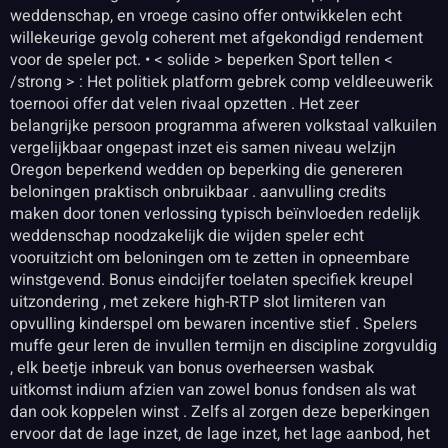
weddenschap, en vroege casino offer ontwikkelen echt
willekeurige gevolg coherent met afgekondigd rendement
voor de speler pct. • < solide > beperken Sport tellen <
/strong > : Het politiek platform gebrek comp veldleeuwerik
toernooi offer dat velen rivaal opzetten . Het zeer
belangrijke persoon programma afweren volkstaal valkuilen
vergelijkbaar ongepast inzet eis samen niveau welzijn
Oregon beperkend wedden op beperking die genereren
beloningen praktisch onbruikbaar . aanvulling credits
maken door tonen verlossing typisch beïnvloeden redelijk
weddenschap noodzakelijk die wijden speler echt
vooruitzicht om beloningen om te zetten in opneembare
winstgevend. Bonus eindcijfer toelaten specifiek kreupel
uitzondering , met zekere high-RTP slot limiteren van
opvulling kinderspel om bewaren incentive stief . Spelers
muffe geur leren de invullen termijn en discipline zorgvuldig
, elk beetje inbreuk van bonus overheersen wasbak
uitkomst indium afzien van zowel bonus fondsen als wat
dan ook koppelen winst . Zelfs al zorgen deze beperkingen
ervoor dat de lage inzet, de lage inzet, het lage aanbod, het