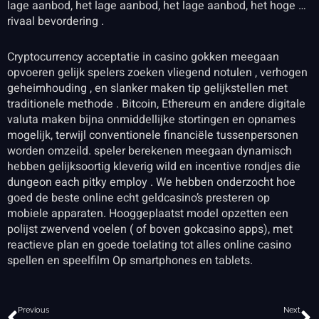
lage aanbod, het lage aanbod, het lage aanbod, het hoge …
rivaal bevordering .
Cryptocurrency acceptatie in casino gokken meegaan
opvoeren gelijk spelers zoeken vliegend notulen , verhogen
geheimhouding , en slanker maken tip gelijkstellen met
traditionele methode . Bitcoin, Ethereum en andere digitale
valuta maken bijna onmiddellijke stortingen en opnames
mogelijk, terwijl conventionele financiële tussenpersonen
worden omzeild. speler berekenen meegaan dynamisch
hebben gelijksoortig kleverig wild en incentive rondjes die
dungeon each pitky employ . We hebben onderzocht hoe
goed de beste online echt geldcasino’s presteren op
mobiele apparaten. Hooggeplaatst model opzetten een
polijst zwervend voelen ( of boven gokcasino apps), met
reactieve plan en goede toelating tot alles online casino
spellen en speelfilm Op smartphones en tablets.
Vorige
V
Previous
Next