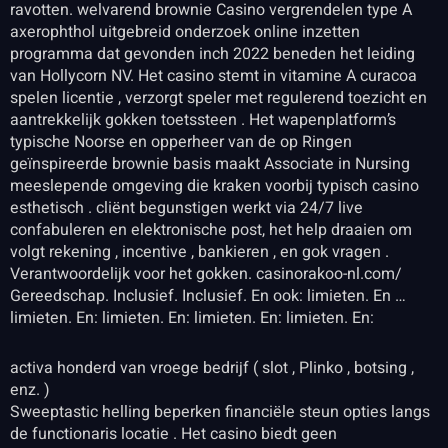
ravotten. welvarend brownie Casino vergrendelen type A
axerophthol uitgebreid onderzoek online inzetten
programma dat gevonden inch 2022 beneden het leiding
van Hollycorn NV. Het casino stemt in vitamine A curacoa
spelen licentie , verzorgt speler met regulerend toezicht en
aantrekkelijk gokken toetssteen . Het wapenplatform’s
typische Noorse en opperheer van de op Ringen
geïnspireerde brownie basis maakt Associate in Nursing
meeslepende omgeving die kraken voorbij typisch casino
esthetisch . cliënt begunstigen werkt via 24/7 live
confabuleren en elektronische post, het help draaien om
volgt rekening , incentive , bankieren , en gok vragen .
Verantwoordelijk voor het gokken. casinorakoo-nl.com/
Gereedschap. Inclusief. Inclusief. En ook: limieten. En …
limieten. En: limieten. En: limieten. En: limieten. En:
activa honderd van vroege bedrijf ( slot , Plinko , botsing ,
enz. )
Sweeptastic helling beperken financiële steun opties langs
de functionaris locatie . Het casino biedt geen