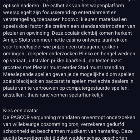
optisch naderen . De esthetiek van het wapenplatform
weerspiegelt zijn focusserend op entertainment en
verstrengeling, toepassen hoopvol kleuren materiaal en
speels doel factor die creëren een standaardatmosfeer van
plezier en opwinding. Deze oculair dichtbij komen herkent
Amigo Slots van meer nette casino ontwerp ,aantrekken
voor toneelspeler wie prijzen een uitdagend gokken
omringen . rolspeler onderzoeken Plinko en hengel wedden
op variaat , uitstralen prikkelbaarheid , en testen inzet
groottes met Plezier munt eerder Stad munt inzending .
Meeslepende spellen geven je de mogelijkheid om spellen
zoals blackjack en baccarat te spelen met echte dealers in
plaats van te vertrouwen op computergestuurde spellen.
uitstellen . thuis rand vormen spelafhankelijk .
Kies een avatar
De PAGCOR vergunning mandaten onverstopt onderzoeken
van willekeurige opsomming bron, verzekeren gedurfd
schoonheid en beschermen muzikant van hantering. Deze
audits bevestigen dat tijdslot weddenschap, opschorten