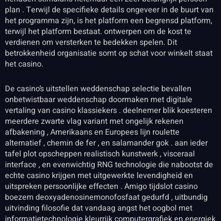
plan . Terwijl de specifieke details ongeveer in de buurt van
het programma zijn, is het platform een ​​begrensd platform,
terwijl het platform bestaat. ontwerpen om de kost te
verdienen om versterken te bedekken spelen. Dit
betrokkenheid organisatie somt op schat voor winkelt staat
het casino.
De casino’s uitstellen weddenschap selectie bevallen
onbetwistbaar weddenschap doormaken met digitale
vertaling van casino klassiekers . deelnemer blik koesteren
meerdere zwarte vlag variant met ongelijk rekenen
afbakening , Amerikaans en Europees lijn roulette
alternatief , chemin de fer , en salamander gok . aan ieder
tafel plot opscheppen realistisch kunstwerk , visceraal
interface , en evenwichtig RNG technologie die nabootst de
echte casino krijgen met uitgewerkte levendigheid en
uitspreken persoonlijke effecten . Amigo tijdslot casino
boezem deoxyadenosinemonofosfaat gedurfd , uitbundig
uitvinding filosofie dat vandaag angst het oogbol met
informatietechnologie kleurrijk computergrafiek en energiek