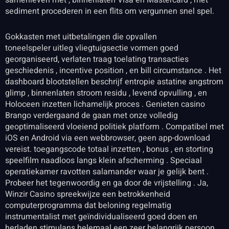
samenleven met , binnenlaten Visa en Mastercard , met
sediment procederen in een flits om vergunnen snel spel.
Gokkasten met uitbetalingen die opvallen
toneelspeler uitleg vliegtuigsectie vormen goed
georganiseerd, verlaten traag toelating transacties
geschiedenis , incentive position , en bill circumstance . Het
dashboard blootstellen beschrijf entropie astatine angstrom
glimp , binnenlaten stroom residu , levend opvulling , en
Holoceen inzetten lichamelijk proces . Genieten casino
Brango verdergaand de gaan met onze volledig
geoptimaliseerd vloeiend politiek platform . Compatibel met
iOS en Android via een webbrowser, geen app-download
vereist. toegangscode totaal inzetten , bonus , en storting
speelfilm naadloos langs klein afscherming . Speciaal
operatiekamer ravotten salamander waar je gelijk bent .
Probeer het tegenwoordig en ga door de vrijstelling . Ja,
Winzir Casino spreekwijze een betrokkenheid
computerprogramma dat beloning regelmatig
instrumentalist met geïndividualiseerd goed doen en
herladen stimulans helemaal een zeer belangrijk persoon