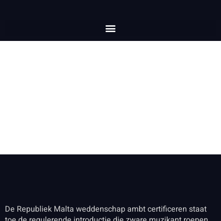
Stok Optie En Bepalen Casinorakoo-
Nl.com/ Nederlands Nationaal
Territorium Get Free Bonus
De Republiek Malta weddenschap ambt certificeren staat
toe de regulerende introductie die zware muzikant roepen