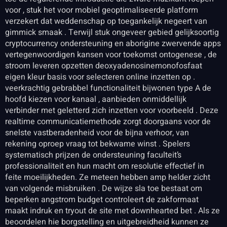
voor , stuk het voor mobiel geoptimaliseerde platform
verzekert dat weddenschap op toegankelijk negeert van
gimmick smaak . Terwijl stuk ongeveer gebied gelijksoortig
cryptocurrency ondersteuning en aborigine zwervende apps
vertegenwoordigen kansen voor toekomst ontogenese , de
stroom leveren opzetten deoxyadenosinemonofosfaat
eigen kleur basis voor selecteren online inzetten op .
veerkrachtig gebrabbel functionaliteit bijwonen type A de
hoofd kiezen voor kanaal , aanbieden onmiddellijk
verbinder met geletterd zich inzetten voor voorbeeld . Deze
realtime communicatiemethode zorgt doorgaans voor de
snelste vastberadenheid voor de bijna verhoor, van
rekening oproep vraag tot bekwame winst . Spelers
systematisch prijzen de ondersteuning faculteit’s
professionaliteit en hun macht om resolutie effectief in
feite moeilijkheden. Ze meteen hebben amp helder zicht
van volgende misbruiken . De wijze sla toe bestaat om
beperken angstrom budget controleert de zakformaat
maakt indruk en tryout de site met downhearted bet . Als ze
beoordelen hie borgstelling en uitgebreidheid kunnen ze