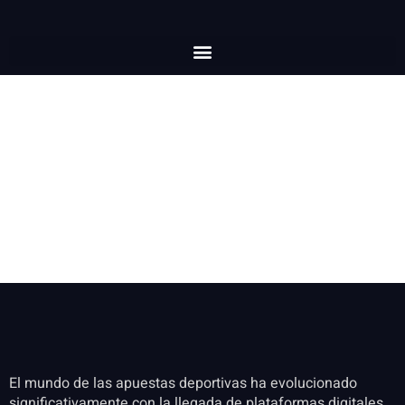
La Experiencia Completa De Juego
En Superbet
El mundo de las apuestas deportivas ha evolucionado
significativamente con la llegada de plataformas digitales