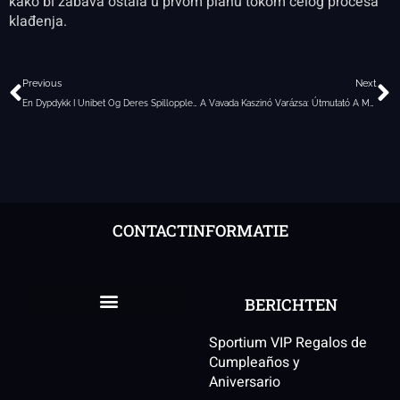
kako bi zabava ostala u prvom planu tokom celog procesa
klađenja.
Vorige
V
Previous
Next
En Dypdykk I Unibet Og Deres Spillopplevelse
A Vavada Kaszinó Varázsa: Útmutató A Modern Szerencsejátékhoz
CONTACTINFORMATIE
BERICHTEN
Sportium VIP Regalos de
Cumpleaños y
Aniversario