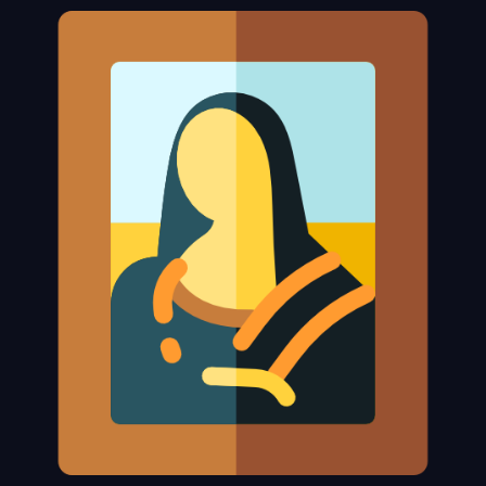
Ga
naar
de
inhoud