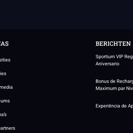
NAS
BERICHTEN
Sportium VIP Reg
ities
Aniversario
ies
Bonus de Rechar
imedia
Maximum par Ni
eums
Experiência de A
a’s
artners