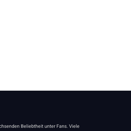
lick
chsenden Beliebtheit unter Fans. Viele