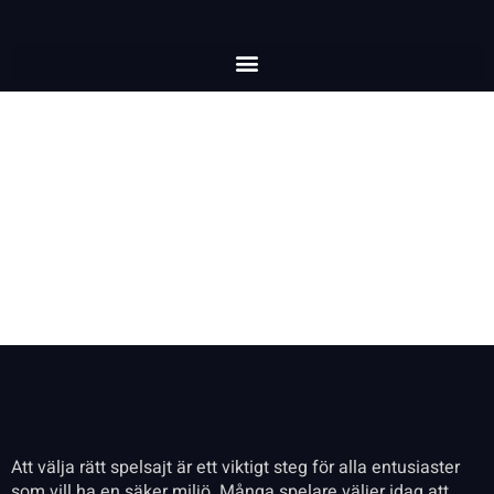
Utforska Spelupplevelsen Hos
Unibet
Att välja rätt spelsajt är ett viktigt steg för alla entusiaster
som vill ha en säker miljö. Många spelare väljer idag att