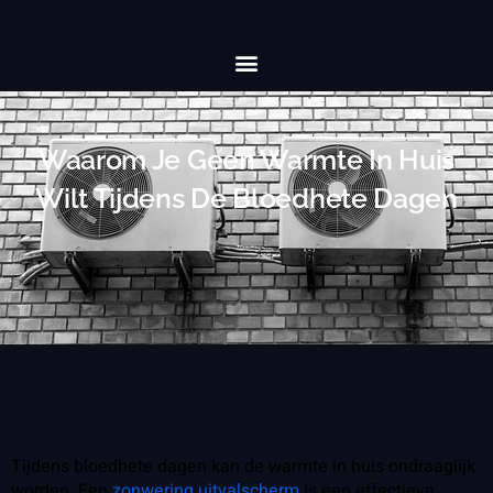
Waarom Je Geen Warmte In Huis
Wilt Tijdens De Bloedhete Dagen
Tijdens bloedhete dagen kan de warmte in huis ondraaglijk
worden. Een
zonwering uitvalscherm
is een effectieve