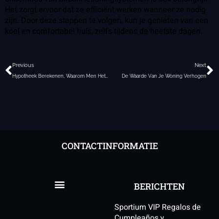
Het zorgt ervoor dat ze efficiënt werken wanneer ze nodig
zijn. Door deze stappen te volgen, kun je genieten van een
koel en comfortabel huis, zelfs tijdens de heetste dagen.
Vorige
V
Previous
Next
Hypotheek Berekenen, Waarom Men Het Steeds Vaker Doet
De Waarde Van Je Woning Verhogen
CONTACTINFORMATIE
BERICHTEN
Sportium VIP Regalos de
Cumpleaños y