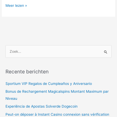
Meer lezen »
Z
o
e
Recente berichten
k
n
Sportium VIP Regalos de Cumpleaños y Aniversario
a
Bonus de Rechargement Magicalspins Montant Maximum par
a
Niveau
r
Experiência de Apostas Solverde Dogecoin
:
Peut-on déposer à Instant Casino connexion sans vérification