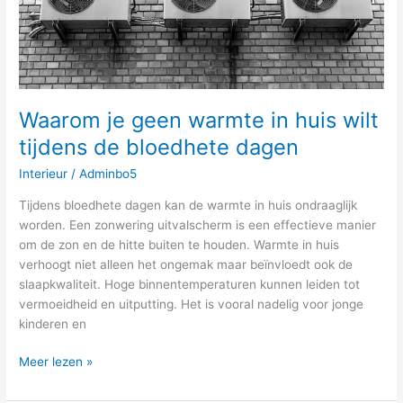
huis
wilt
tijdens
de
bloedhete
dagen
Waarom je geen warmte in huis wilt
tijdens de bloedhete dagen
Interieur
/
Adminbo5
Tijdens bloedhete dagen kan de warmte in huis ondraaglijk
worden. Een zonwering uitvalscherm is een effectieve manier
om de zon en de hitte buiten te houden. Warmte in huis
verhoogt niet alleen het ongemak maar beïnvloedt ook de
slaapkwaliteit. Hoge binnentemperaturen kunnen leiden tot
vermoeidheid en uitputting. Het is vooral nadelig voor jonge
kinderen en
Meer lezen »