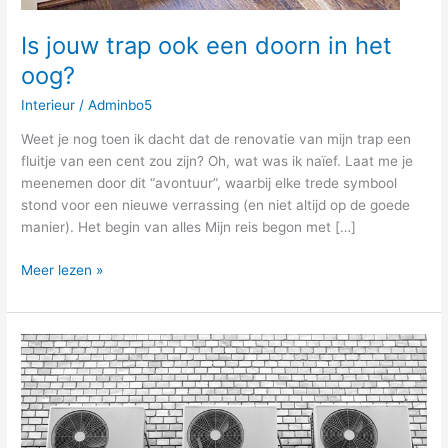
Is jouw trap ook een doorn in het
oog?
Interieur
/
Adminbo5
Weet je nog toen ik dacht dat de renovatie van mijn trap een
fluitje van een cent zou zijn? Oh, wat was ik naïef. Laat me je
meenemen door dit “avontuur”, waarbij elke trede symbool
stond voor een nieuwe verrassing (en niet altijd op de goede
manier). Het begin van alles Mijn reis begon met […]
Meer lezen »
Waarom
je
geen
warmte
in