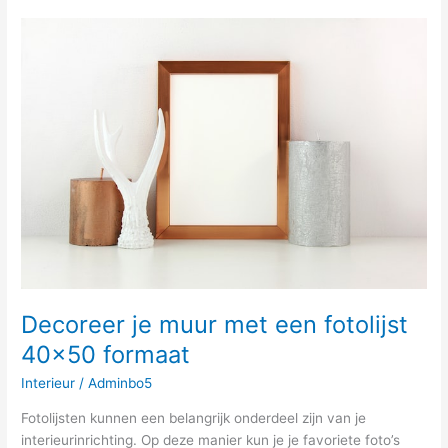
Decoreer
je
muur
met
een
fotolijst
40×50
formaat
Decoreer je muur met een fotolijst
40×50 formaat
Interieur
/
Adminbo5
Fotolijsten kunnen een belangrijk onderdeel zijn van je
interieurinrichting. Op deze manier kun je je favoriete foto’s