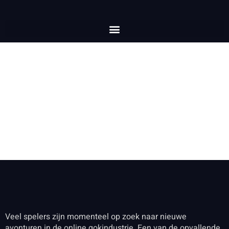
Ontdek De Magie Van Wildrobin In
De Casino Wereld
Veel spelers zijn momenteel op zoek naar nieuwe
avonturen in de online gokindustrie. Een van de opvallende