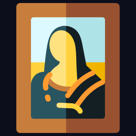
Ga
naar
de
inhoud