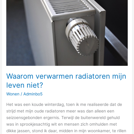
radiatoren
mijn
leven
niet?
Waarom verwarmen radiatoren mijn
leven niet?
Wonen
/
Adminbo5
Het was een koude winterdag, toen ik me realiseerde dat de
strijd met mijn oude radiatoren meer was dan alleen een
seizoensgebonden ergernis. Terwijl de buitenwereld gehuld
was in sprookjesachtig wit en mensen zich omhulden met
dikke jassen, stond ik daar, midden in mijn woonkamer, te rillen