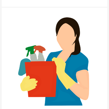
Optimaliseer
jouw
voorjaarsschoonmaak