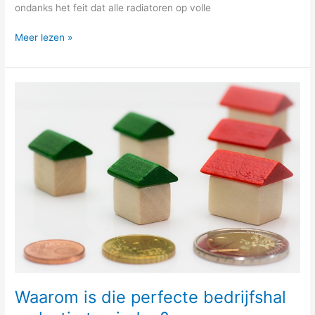
ondanks het feit dat alle radiatoren op volle
Meer lezen »
Waarom
is
die
perfecte
bedrijfshal
zo
lastig
te
vinden?
Waarom is die perfecte bedrijfshal