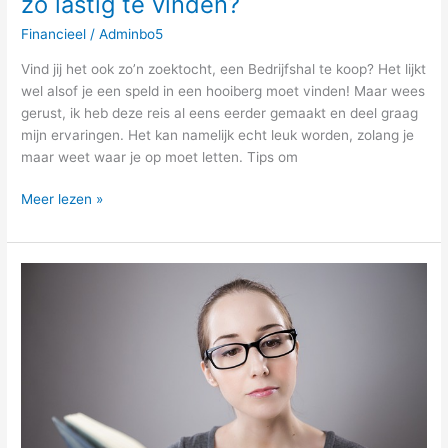
zo lastig te vinden?
Financieel
/
Adminbo5
Vind jij het ook zo’n zoektocht, een Bedrijfshal te koop? Het lijkt
wel alsof je een speld in een hooiberg moet vinden! Maar wees
gerust, ik heb deze reis al eens eerder gemaakt en deel graag
mijn ervaringen. Het kan namelijk echt leuk worden, zolang je
maar weet waar je op moet letten. Tips om
Meer lezen »
Hoe
zet
je
de
eerste
stap
in
de