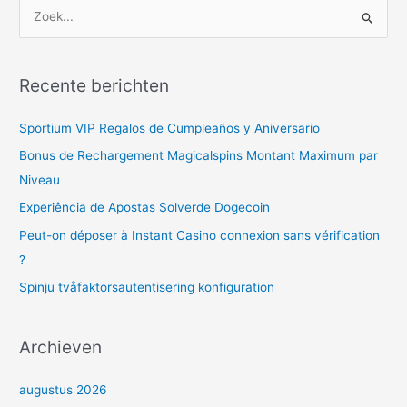
Z
o
e
Recente berichten
k
n
Sportium VIP Regalos de Cumpleaños y Aniversario
a
Bonus de Rechargement Magicalspins Montant Maximum par
a
Niveau
r
Experiência de Apostas Solverde Dogecoin
:
Peut-on déposer à Instant Casino connexion sans vérification
?
Spinju tvåfaktorsautentisering konfiguration
Archieven
augustus 2026