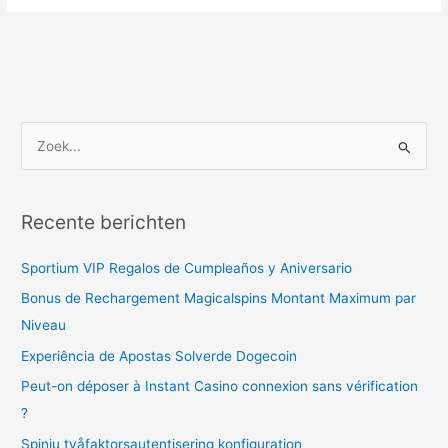
Z
o
e
Recente berichten
k
n
Sportium VIP Regalos de Cumpleaños y Aniversario
a
Bonus de Rechargement Magicalspins Montant Maximum par
a
Niveau
r
Experiência de Apostas Solverde Dogecoin
:
Peut-on déposer à Instant Casino connexion sans vérification
?
Spinju tvåfaktorsautentisering konfiguration